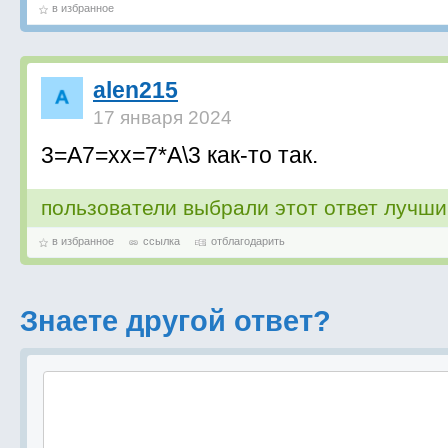
в избранное
alen215
17 января 2024
3=А7=хх=7*А\3 как-то так.
пользователи выбрали этот ответ лучш
в избранное
ссылка
отблагодарить
Знаете другой ответ?