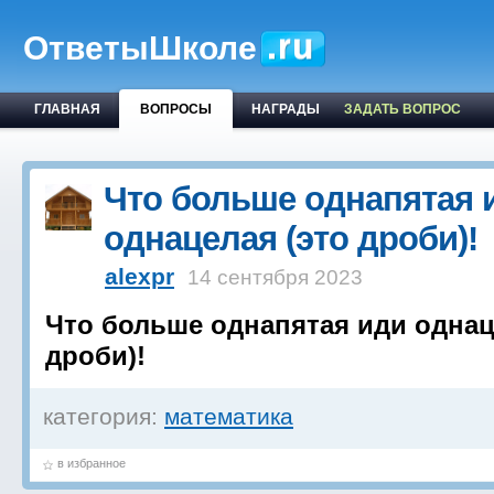
ОтветыШколе
ГЛАВНАЯ
ВОПРОСЫ
НАГРАДЫ
ЗАДАТЬ ВОПРОС
Что больше однапятая 
однацелая (это дроби)!
alexpr
14 сентября 2023
Что больше однапятая иди однац
дроби)!
категория:
математика
в избранное