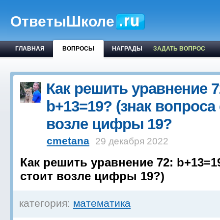
ОтветыШколе
ГЛАВНАЯ
ВОПРОСЫ
НАГРАДЫ
ЗАДАТЬ ВОПРОС
Как решить уравнение 7
b+13=19? (знак вопроса
возле цифры 19?
cmetana
29 декабря 2022
Как решить уравнение 72: b+13=1
стоит возле цифры 19?)
категория:
математика