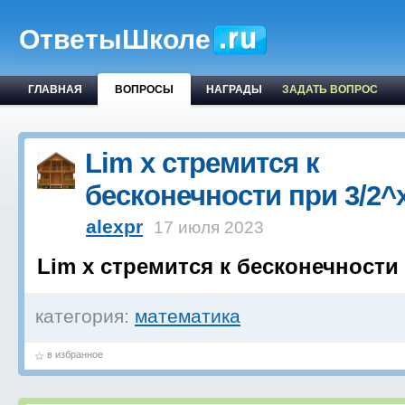
ОтветыШколе
ГЛАВНАЯ
ВОПРОСЫ
НАГРАДЫ
ЗАДАТЬ ВОПРОС
Lim x стремится к
бесконечности при 3/2^
alexpr
17 июля 2023
Lim x стремится к бесконечности 
категория:
математика
в избранное