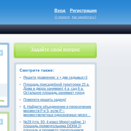
Вход
Регистрация
О проекте
Как заработать?
Задайте свой вопрос
Смотрите также:
Решите уравнение: х + две седьмых=3
Площадь присадебной територии 25 а.
Дома и двора занимают 4 а, сад 6 а.
Остальное площадь занимает город
Помогите решить задачу!
ить
6. Найдите объединение и пересечение
множеств P и S, если P –
множествочетных однозначных чисел…
№29 (стр. 93, 4 класс Моро) найди: 1)
площадь прямоугольника DEKM 2)
площадь и периметр треугольников