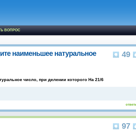
ТЬ ВОПРОС
ите наименьшее натуральное
49
уральное число, при делении которого На 21/6
ответ
97