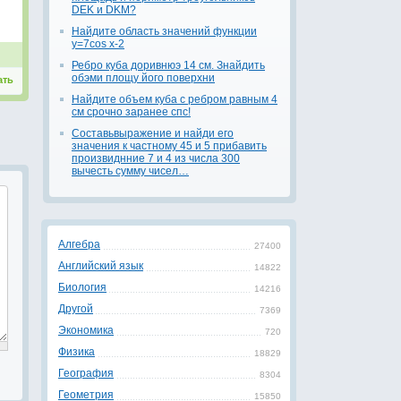
DEK и DKM?
Найдите область значений функции
y=7cos x-2
Ребро куба доривнюэ 14 см. Знайдить
обэми площу його поверхни
ать
Найдите объем куба с ребром равным 4
см срочно заранее спс!
Составьвыражение и найди его
значения к частному 45 и 5 прибавить
произвиднние 7 и 4 из числа 300
вычесть сумму чисел…
Алгебра
27400
Английский язык
14822
Биология
14216
Другой
7369
Экономика
720
Физика
18829
География
8304
Геометрия
15850