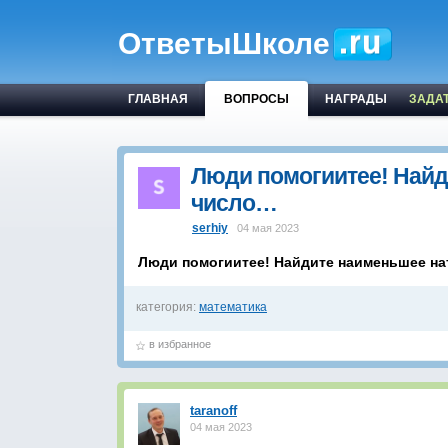
ОтветыШколе
ГЛАВНАЯ
ВОПРОСЫ
НАГРАДЫ
ЗАДА
Люди помогиитее! Найд
число…
serhiy
04 мая 2023
Люди помогиитее! Найдите наименьшее нат
категория:
математика
в избранное
taranoff
04 мая 2023