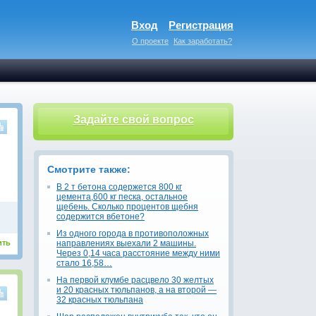
Вход
Регистрация
О проекте
Как заработать?
Задайте свой вопрос
Смотрите также:
В 2 т бетона содержется 800 кг
цемента,600 кг песка, остальное
щебень. Сколько процентов щебня
содержится вбетоне?
Из одного города в противоположных
ить
направлениях выехали 2 машины.
Через 0,14 часа расстояние между ними
стало 16,58…
На первой клумбе расцвело 30 желтых
и 20 красных тюльпанов, а на второй —
32 красных тюльпана