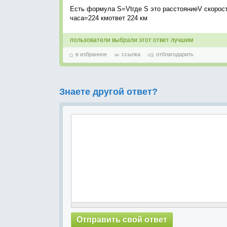
Есть формула S=Vtгде S это расстояниеV скорость
часа=224 кмответ 224 км
пользователи выбрали этот ответ лучшим
в избранное
ссылка
отблагодарить
Знаете другой ответ?