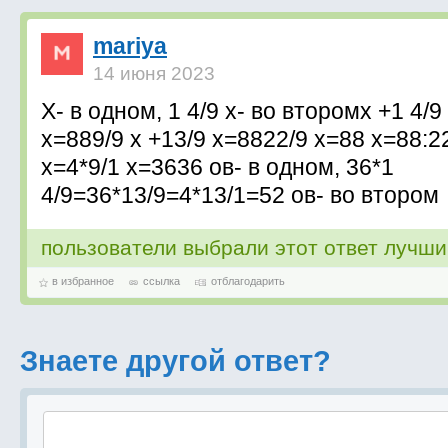
mariya
14 июня 2023
Х- в одном, 1 4/9 х- во второмх +1 4/9
х=889/9 х +13/9 х=8822/9 х=88 х=88:2
х=4*9/1 х=3636 ов- в одном, 36*1
4/9=36*13/9=4*13/1=52 ов- во втором
пользователи выбрали этот ответ лучш
в избранное
ссылка
отблагодарить
Знаете другой ответ?