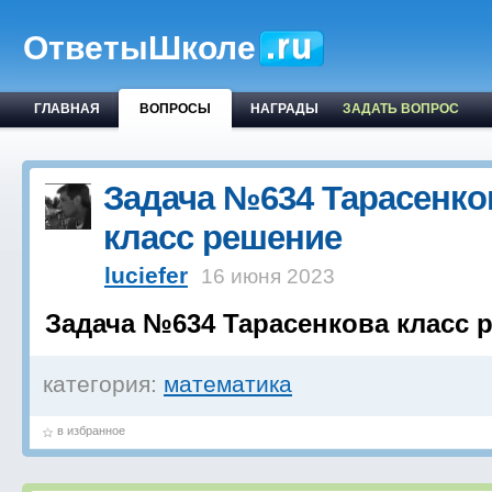
ОтветыШколе
ГЛАВНАЯ
ВОПРОСЫ
НАГРАДЫ
ЗАДАТЬ ВОПРОС
Задача №634 Тарасенко
класс решение
luciefer
16 июня 2023
Задача №634 Тарасенкова класс 
категория:
математика
в избранное