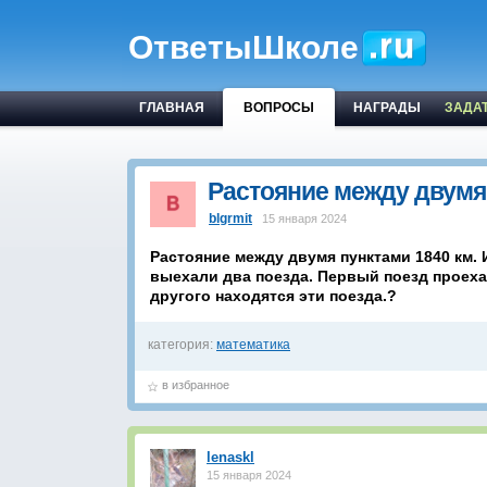
ОтветыШколе
ГЛАВНАЯ
ВОПРОСЫ
НАГРАДЫ
ЗАДА
Растояние между двумя
blgrmit
15 января 2024
Растояние между двумя пунктами 1840 км. 
выехали два поезда. Первый поезд проехал 
другого находятся эти поезда.?
категория:
математика
в избранное
lenaskl
15 января 2024