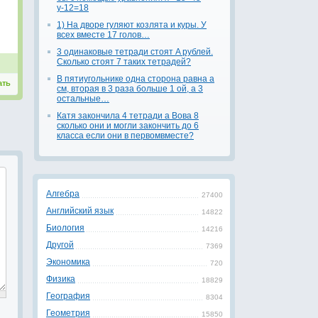
у-12=18
1) На дворе гуляют козлята и куры. У
всех вместе 17 голов…
3 одинаковые тетради стоят A рублей.
Сколько стоят 7 таких тетрадей?
В пятиугольнике одна сторона равна а
ать
см, вторая в 3 раза больше 1 ой, а 3
остальные…
Катя закончила 4 тетради а Вова 8
сколько они и могли закончить до 6
класса если они в первомвместе?
Алгебра
27400
Английский язык
14822
Биология
14216
Другой
7369
Экономика
720
Физика
18829
География
8304
Геометрия
15850