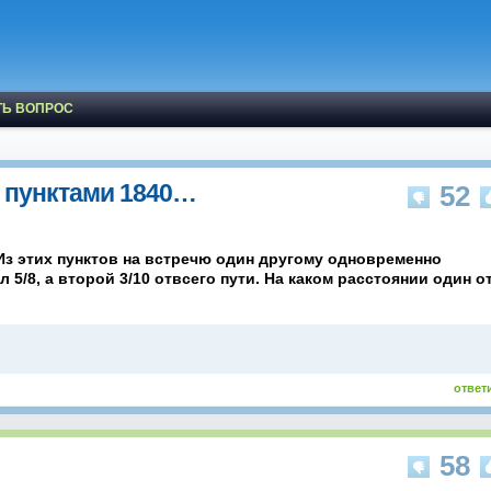
ТЬ ВОПРОС
 пунктами 1840…
52
Из этих пунктов на встречю один другому одновременно
5/8, а второй 3/10 отвсего пути. На каком расстоянии один о
ответ
58