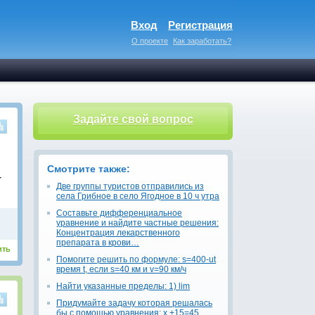
Вход
Регистрация
О проекте
Как заработать?
Задайте свой вопрос
Смотрите также:
т
Две группы туристов отправились из
села Грибное в село Ягодное в 10 ч утра
Составьте дифференциальное
уравнение и найдите частные решения:
Концентрация лекарственного
препарата в крови…
ить
Помогите решить по формуле: s=400-ut
время t, если s=40 км и v=90 км/ч
Найти указанные пределы: 1) lim
Придумайте задачу которая решалась
бы с помощью уравнения: х +15=45