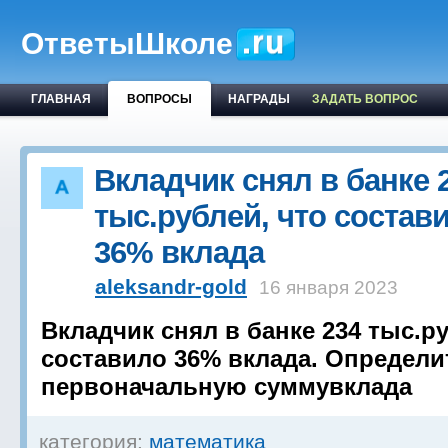
ОтветыШколе
ГЛАВНАЯ
ВОПРОСЫ
НАГРАДЫ
ЗАДАТЬ ВОПРОС
Вкладчик снял в банке 
тыс.рублей, что состав
36% вклада
aleksandr-gold
16 января 2023
Вкладчик снял в банке 234 тыс.ру
составило 36% вклада. Определи
первоначальную суммувклада
категория:
математика